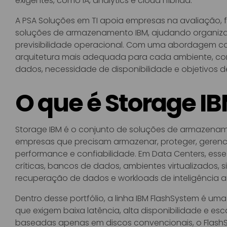
exigentes, como IA, analytics e cloud híbrida.
A PSA Soluções em TI apoia empresas na avaliação,
soluções de armazenamento IBM, ajudando organiz
previsibilidade operacional. Com uma abordagem con
arquitetura mais adequada para cada ambiente, con
dados, necessidade de disponibilidade e objetivos d
O que é Storage I
Storage IBM é o conjunto de soluções de armazenam
empresas que precisam armazenar, proteger, gerenc
performance e confiabilidade. Em Data Centers, esse
críticas, bancos de dados, ambientes virtualizados, s
recuperação de dados e workloads de inteligência arti
Dentro desse portfólio, a linha IBM FlashSystem é u
que exigem baixa latência, alta disponibilidade e esc
baseadas apenas em discos convencionais, o FlashSys