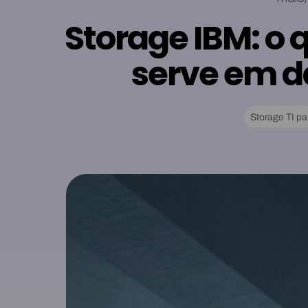
Storage IBM: o 
serve em d
Storage TI p