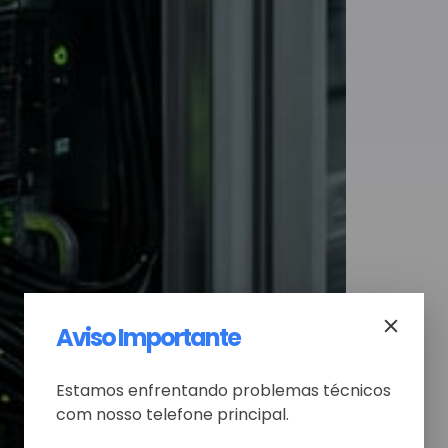
Aviso Importante
Estamos enfrentando problemas técnicos
com nosso telefone principal.