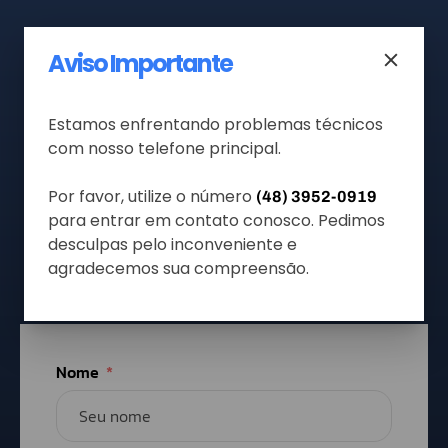
Matriz - Florianópolis
Aviso Importante
Filial - Blumenau
Estamos enfrentando problemas técnicos
com nosso telefone principal.
Filial - São Paulo
Por favor, utilize o número
(48) 3952-0919
para entrar em contato conosco. Pedimos
desculpas pelo inconveniente e
(48) 3952-0919
agradecemos sua compreensão.
Nome