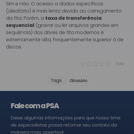
Sim e não. O acesso a dados específicos
(aleatório) é mais lento devido ao carregamento
da fita. Porém, a
taxa de transferência
sequencial
(gravar ou ler arquivos grandes em
sequência) dos drives de fita modernos é
extremamente alta, frequentemente superior à de
discos.
Vote
Tags
Glossário
Fale com a PSA
Deixe algumas informações para que nosso time
de especialistas possa retornar seu contato da
maneira mais assertiva!