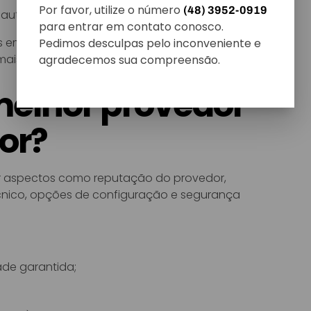
Por favor, utilize o número
(48) 3952-0919
 automática; mais flexível para picos de acesso.
para entrar em contato conosco.
ções em nuvem depende das necessidades da
Pedimos desculpas pelo inconveniente e
 mais adequada.
agradecemos sua compreensão.
melhor provedor
or?
sar aspectos como reputação do provedor,
écnico, opções de configuração e segurança
ade garantida;