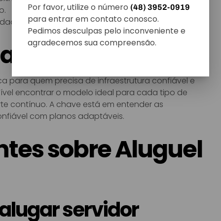
Por favor, utilize o número
(48) 3952-0919
o.
para entrar em contato conosco.
lidade do atendimento.
Pedimos desculpas pelo inconveniente e
agradecemos sua compreensão.
ais
ca para quem precisa de infraestrutura confiável e
vel encontrar o modelo ideal para cada tipo de
te contínuo. A chave está em entender as
nfiável com planos adaptáveis.
tes sobre Aluguel
 alugar servidor