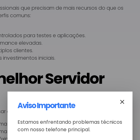
fissionais que precisam de mais recursos do que os
rfis comuns:
rolados para testes e aplicações.
mance elevadas.
plos clientes.
nvestimentos iniciais.
elhor Servidor
Aviso Importante
r alguns critérios:
Estamos enfrentando problemas técnicos
rmazenamento e largura de banda.
com nosso telefone principal.
tema complexo ou um serviço em tempo real.
óximos dos usuários finais melhoram a performance.