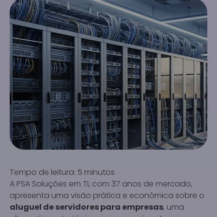
Tempo de leitura:
5
minutos
A PSA Soluções em TI, com 37 anos de mercado,
apresenta uma visão prática e econômica sobre o
aluguel de servidores para empresas
, uma