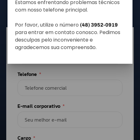
Estamos enfrentando problemas técnicos
(48) 3952-0919
com nosso telefone principal.
Por favor, utilize o número
(48) 3952-0919
para entrar em contato conosco. Pedimos
desculpas pelo inconveniente e
Nome
agradecemos sua compreensão.
Telefone
E-mail corporativo
Cargo